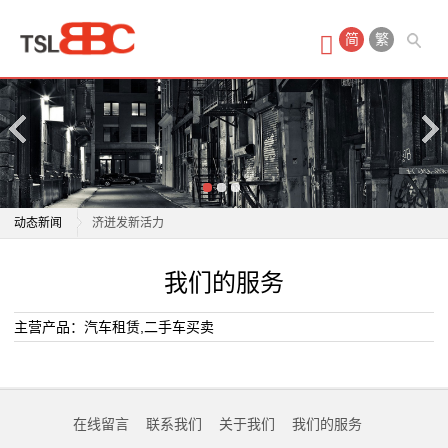
首
简
繁
页
产
品
中
高质量发展看中国｜汽车制造基底碰撞生态山水 露营经
动态新闻
济迸发新活力
心
事关汽车消费！新政如何惠及车主？专家解读
高质量发展看中国｜汽车制造基底碰撞生态山水 露营经
我们的服务
汽
汽车后市场消费升级，利真延保为车主省心减负
济迸发新活力
财联社汽车早报「6月16日」
事关汽车消费！新政如何惠及车主？专家解读
车
主营产品：汽车租赁,二手车买卖
头部车企都在狂飙，长城汽车是否介意被零跑逼近？
汽车后市场消费升级，利真延保为车主省心减负
租
长城汽车魏建军深入杭州直营店与用户直接互动
财联社汽车早报「6月16日」
国际油价飙升后 全球电动汽车需求连续两个月增长
头部车企都在狂飙，长城汽车是否介意被零跑逼近？
赁
在线留言
联系我们
关于我们
我们的服务
牵头制定60余项国际标准 中国新能源汽车贡献中国智慧
长城汽车魏建军深入杭州直营店与用户直接互动